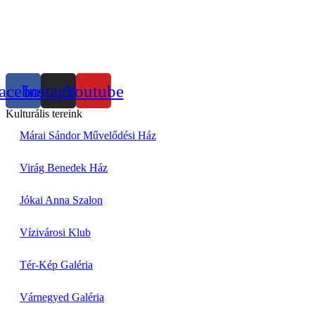
acebook
Instagram
Youtube
Kulturális tereink
Márai Sándor Művelődési Ház
Virág Benedek Ház
Jókai Anna Szalon
Vízivárosi Klub
Tér-Kép Galéria
Várnegyed Galéria