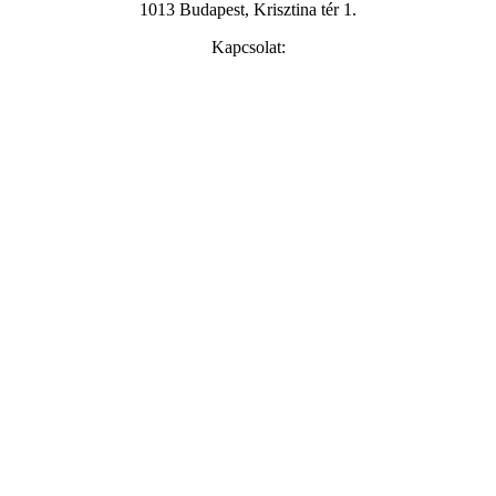
1013 Budapest, Krisztina tér 1.
Kapcsolat:
+36 20 286 4935
info@maraikult.hu