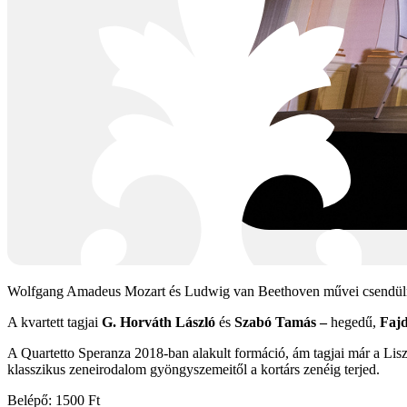
Wolfgang Amadeus Mozart és Ludwig van Beethoven művei csendülnek
A kvartett tagjai
G. Horváth László
és
Szabó Tamás –
hegedű,
Faj
A Quartetto Speranza 2018-ban alakult formáció, ám tagjai már a Lisz
klasszikus zeneirodalom gyöngyszemeitől a kortárs zenéig terjed.
Belépő: 1500 Ft