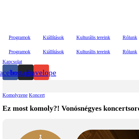
Programok
Kiállítások
Kulturális tereink
Rólunk
Programok
Kiállítások
Kulturális tereink
Rólunk
Kapcsolat
acebook
Instagram
Envelope
Komolyzene
Koncert
Ez most komoly?! Vonósnégyes koncertsoro