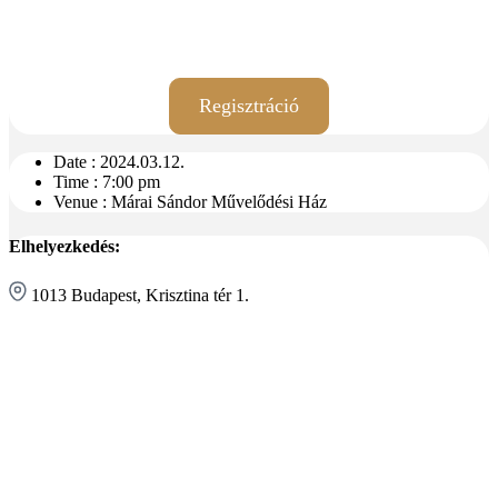
Regisztráció
Date :
2024.03.12.
Time :
7:00 pm
Venue :
Márai Sándor Művelődési Ház
Elhelyezkedés:
1013 Budapest, Krisztina tér 1.