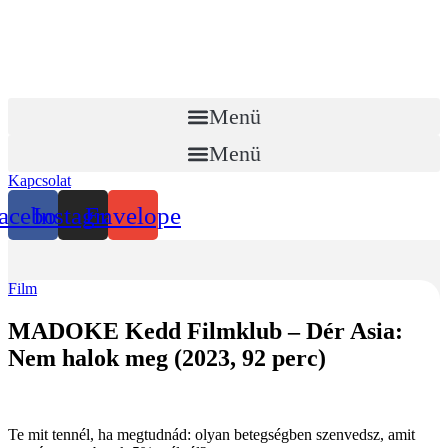
Menü
Menü
Kapcsolat
acebook
Instagram
Envelope
Film
MADOKE Kedd Filmklub – Dér Asia:
Nem halok meg (2023, 92 perc)
Te mit tennél, ha megtudnád: olyan betegségben szenvedsz, amit