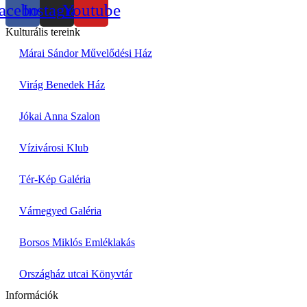
acebook
Instagram
Youtube
Kulturális tereink
Márai Sándor Művelődési Ház
Virág Benedek Ház
Jókai Anna Szalon
Vízivárosi Klub
Tér-Kép Galéria
Várnegyed Galéria
Borsos Miklós Emléklakás
Országház utcai Könyvtár
Információk