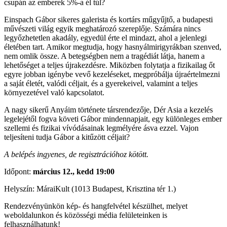
csupán az emberek 5%-a él túl?
Einspach Gábor sikeres galerista és kortárs műgyűjtő, a budapesti
művészeti világ egyik meghatározó szereplője. Számára nincs
legyőzhetetlen akadály, egyedül érte el mindazt, ahol a jelenlegi
életében tart. Amikor megtudja, hogy hasnyálmirigyrákban szenved,
nem omlik össze. A betegségben nem a tragédiát látja, hanem a
lehetőséget a teljes újrakezdésre. Miközben folytatja a fizikailag őt
egyre jobban igénybe vevő kezeléseket, megpróbálja újraértelmezni
a saját életét, valódi céljait, és a gyerekeivel, valamint a teljes
környezetével való kapcsolatot.
A nagy sikerű Anyáim története társrendezője, Dér Asia a kezelés
legelejétől fogva követi Gábor mindennapjait, egy különleges ember
szellemi és fizikai vívódásainak legmélyére ásva ezzel. Vajon
teljesíteni tudja Gábor a kitűzött céljait?
A belépés ingyenes, de regisztrációhoz kötött.
Időpont:
március 12., kedd 19:00
Helyszín: MáraiKult (1013 Budapest, Krisztina tér 1.)
Rendezvényünkön kép- és hangfelvétel készülhet, melyet
weboldalunkon és közösségi média felületeinken is
felhasználhatunk!