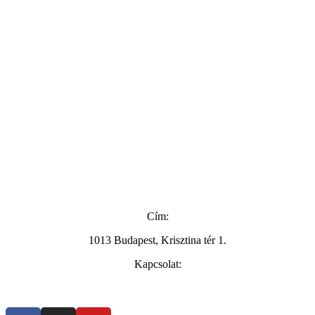
Cím:
1013 Budapest, Krisztina tér 1.
Kapcsolat:
+36 20 286 4935
info@maraikult.hu