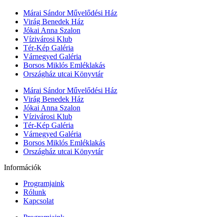
Márai Sándor Művelődési Ház
Virág Benedek Ház
Jókai Anna Szalon
Vízivárosi Klub
Tér-Kép Galéria
Várnegyed Galéria
Borsos Miklós Emléklakás
Országház utcai Könyvtár
Márai Sándor Művelődési Ház
Virág Benedek Ház
Jókai Anna Szalon
Vízivárosi Klub
Tér-Kép Galéria
Várnegyed Galéria
Borsos Miklós Emléklakás
Országház utcai Könyvtár
Információk
Programjaink
Rólunk
Kapcsolat