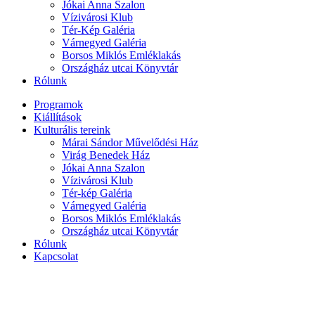
Jókai Anna Szalon
Vízivárosi Klub
Tér-Kép Galéria
Várnegyed Galéria
Borsos Miklós Emléklakás
Országház utcai Könyvtár
Rólunk
Programok
Kiállítások
Kulturális tereink
Márai Sándor Művelődési Ház
Virág Benedek Ház
Jókai Anna Szalon
Vízivárosi Klub
Tér-kép Galéria
Várnegyed Galéria
Borsos Miklós Emléklakás
Országház utcai Könyvtár
Rólunk
Kapcsolat