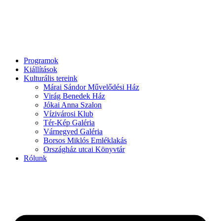
Programok
Kiállítások
Kulturális tereink
Márai Sándor Művelődési Ház
Virág Benedek Ház
Jókai Anna Szalon
Vízivárosi Klub
Tér-Kép Galéria
Várnegyed Galéria
Borsos Miklós Emléklakás
Országház utcai Könyvtár
Rólunk