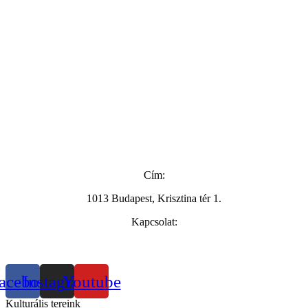
Cím:
1013 Budapest, Krisztina tér 1.
Kapcsolat:
+36 20 286 4935
info@maraikult.hu
acebook
Instagram
Youtube
Kulturális tereink