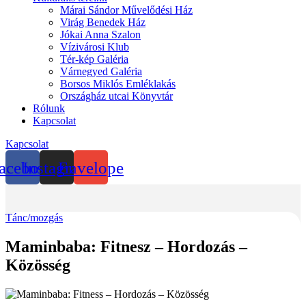
Márai Sándor Művelődési Ház
Virág Benedek Ház
Jókai Anna Szalon
Vízivárosi Klub
Tér-kép Galéria
Várnegyed Galéria
Borsos Miklós Emléklakás
Országház utcai Könyvtár
Rólunk
Kapcsolat
Kapcsolat
acebook
Instagram
Envelope
Tánc/mozgás
Maminbaba: Fitnesz – Hordozás –
Közösség