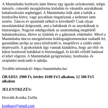
A Maminbaba hordozós latin fitnesz egy igazán szórakoztató, mégis
intenzív, csinosító mozgásforma kisbabás és várandós anyukáknak
babahordozási segítséggel. A Maminbaba órák alatt a babák a
hordozóba kötve, vagy pocakban ringatóznak a kellemes latin
zenére. Táncos és sportmúlt nélkül is követhető! Csak olyan
mozdulatokkal dolgozunk, ami a babáknak és az anyukáknak is
biztonságos. Nagyon odafigyelünk az anatomiailag megfelelő
babahordozásra, illetve az ízületek és a gátizmok védelmére. Mivel a
Maminbaba táncos mozgásforma boldogsághormonokat szabadít fel,
garantáltan javítja az anya közérzetét is, megelőzve a szülés utáni
depressziót. A gyakorlatok úgy vannak kialakítva, hogy azt elöl- és
háton hordozott babákkal is biztonsággal, és kiváló erősítő hatással
el lehet végezni. A Maminbabát gyógytornász, hordozási- és
szoptatási tanácsadó is ajánlja.
További információ: https://maminbaba.hu/
ÓRADÍJ: 2900 Ft, bérlet: 8100 Ft/3 alkalom, 12 500 Ft/5
alkalom
JELENTKEZÉS:
Horváth-Kostka Zsófia
kostkazs@gmail.com