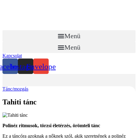
Menü
Menü
Kapcsolat
acebook
Instagram
Envelope
Tánc/mozgás
Tahiti tánc
Polinéz ritmusok, törzsi életérzés, örömteli tánc
Ez a táncóra azoknak a nőknek szól, akik szeretnének a polinéz