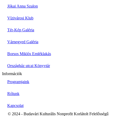
Jókai Anna Szalon
Vízivárosi Klub
Tér-Kép Galéria
Várnegyed Galéria
Borsos Miklós Emléklakás
Országház utcai Könyvtár
Információk
Programjaink
Rólunk
Kapcsolat
© 2024 - Budavári Kulturális Nonprofit Korlátolt Felelősségű