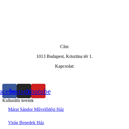
Cím:
1013 Budapest, Krisztina tér 1.
Kapcsolat:
+36 20 286 4935
info@maraikult.hu
acebook
Instagram
Youtube
Kulturális tereink
Márai Sándor Művelődési Ház
Virág Benedek Ház