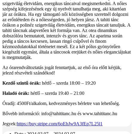
szigetvilág életvidám, energikus táncaival megismerkedni. A nőies
szépség kifejezésének egy új nyelvét tanulhatja meg, aki kitartóan
jár az órákra. Ha egy támogató női közösségben szeretnél dolgozni
az erőnléteden és a nőiességeden, jó helyen jársz. A tahiti tánc
órákon a polinéz szigetvilág életvidám, energikus táncait tanuljuk. A
tahiti táncnak alapvetően két formája van. Az otea dinamikus
dobszólóra bemutatott, intenzív és gyors tánc. Az aparima során
pedig a táncos kecsesen, lassan ringó csípővel és finom
kézmozdulatokkal történetet mesél. Ez a két pólus gyönyörűen
kiegészíti egymást, általa a táncosok erejüket és nőies eleganciájukat
is megmutatják.
Az órarendváltoztatás jogát fenntartjuk, az első óra előtt kérjük,
jelezd részvételi szándékod!
Kezdő szintű órák:
hétfő – szerda 18:00 – 19:20
Haladó órák:
hétfő – szerda 19:40 – 21:00
Óradíj: 4500Ft/alkalom, kedvezményes bérletre van lehetőség.
Bővebb információ: info@tahititanc.hu és www.tahititanc.hu
Jegyek:
https://buy.stripe.com/6oEbJw9A3fEp7L25l1
Date :
2024.02.07. - 2024.02.07.