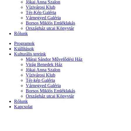
Jókai Anna Szalon
Vízivárosi Klub
Tér-Kép Galéria
Várnegyed Galéria
Borsos Miklós Emléklakás
Országház utcai Könyvtár
Rólunk
Programok
Kiállítások
Kulturális tereink
Márai Sándor Művelődési Ház
Virág Benedek Ház
Jókai Anna Szalon
Vízivárosi Klub
Tér-kép Galéria
Várnegyed Galéria
Borsos Miklós Emléklakás
Országház utcai Könyvtár
Rólunk
Kapcsolat