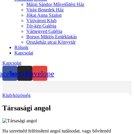
Márai Sándor Művelődési Ház
Virág Benedek Ház
Jókai Anna Szalon
Vízivárosi Klub
Tér-kép Galéria
Várnegyed Galéria
Borsos Miklós Emléklakás
Országház utcai Könyvtár
Rólunk
Kapcsolat
Kapcsolat
acebook
Instagram
Envelope
Klub/közösség
Társasági angol
Ha szeretnéd felfrissíteni angol tudásodat, vagy bővítenéd