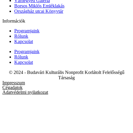
Várnegyed Galéria
Borsos Miklós Emléklakás
Országház utcai Könyvtár
Információk
Programjaink
Rólunk
Kapcsolat
Programjaink
Rólunk
Kapcsolat
© 2024 - Budavári Kulturális Nonprofit Korlátolt Felelősségű
Társaság
Impresszum
Cégadatok
Adatvédelmi nyilatkozat