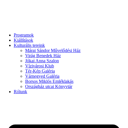
Programok
Kiállítások
Kulturális tereink
Márai Sándor Művelődési Ház
Virág Benedek Ház
Jókai Anna Szalon
Vízivárosi Klub
Tér-Kép Galéria
Várnegyed Galéria
Borsos Miklós Emléklakás
Országház utcai Könyvtár
Rólunk