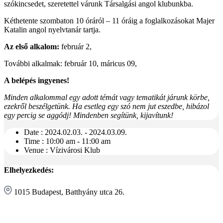
szókincsedet, szeretettel várunk Társalgási angol klubunkba.
Kéthetente szombaton 10 óráról – 11 óráig a foglalkozásokat Majer
Katalin angol nyelvtanár tartja.
Az első alkalom:
február 2,
További alkalmak: február 10, máricus 09,
A belépés ingyenes!
Minden alkalommal egy adott témát vagy tematikát járunk körbe,
ezekről beszélgetünk. Ha esetleg egy szó nem jut eszedbe, hibázol
egy percig se aggódj! Mindenben segítünk, kijavítunk!
Date :
2024.02.03. - 2024.03.09.
Time :
10:00 am - 11:00 am
Venue :
Vízivárosi Klub
Elhelyezkedés:
1015 Budapest, Batthyány utca 26.